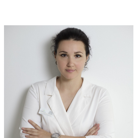
25, офис 51.
Политика
конфендециальности
Договор с пациентом
Согласие на обработку
персональных данных
2025 © Клиника PERFECTO
Сайт сделал —
Морозов