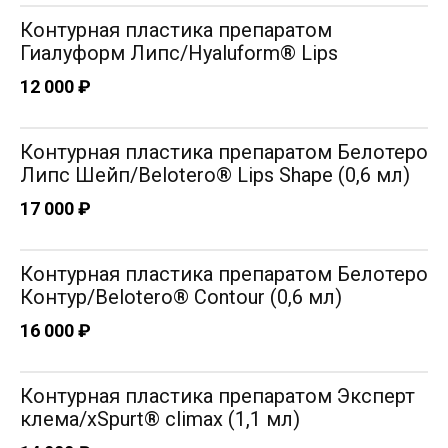
Контурная пластика препаратом
Гиалуформ Липс/Hyaluform® Lips
12 000 ₽
Шепилева Татьяна Николавевна
Врач дерматовенеролог, косметолог
Контурная пластика препаратом Белотеро
Опыт работы: 10 лет
Липс Шейп/Belotero® Lips Shape (0,6 мл)
17 000 ₽
Контурная пластика препаратом Белотеро
Контур/Belotero® Contour (0,6 мл)
16 000 ₽
Контурная пластика препаратом Эксперт
клема/xSpurt® climax (1,1 мл)