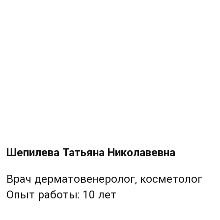
ИМЕЮТСЯ ПРОТИВОПОКАЗАНИЯ.
НЕОБХОДИМА КОНСУЛЬТАЦИЯ
СПЕЦИАЛИСТА
ПЕРФЕКТО
КЛИНИКА КОСМЕТОЛОГИИ
УСЛУГИ
ДОМАШНИЙ УХОД
АКЦИИ
ЦЕНЫ
О КОМПАНИИ
КОНТАКТЫ
г. Барнаул, ул 1905 года