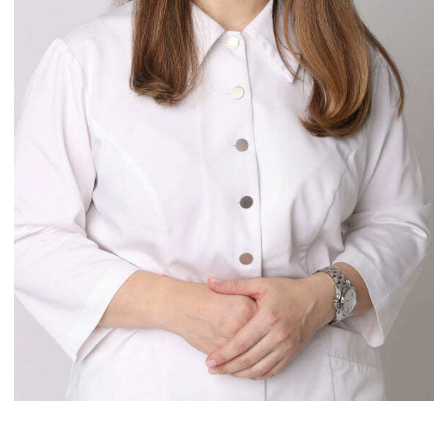
Шацукевич Софья Александровна
Врач дерматовенеролог,
косметолог
Опыт работы: 15 лет
Записаться