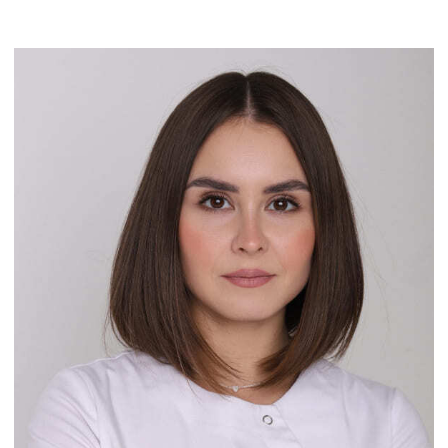
25, офис 51.
Политика
конфендециальности
Договор с пациентом
Согласие на обработку
персональных данных
2025 © Клиника PERFECTO
Сайт сделал —
Морозов