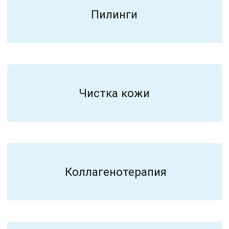
Микроигольчатый RF
Ультразвуковой Смас-лифтинг
Фотоомоложение
Фотодинамическая терапия
Фракционная лазерная шлифовка