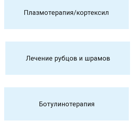
ИМЕЮТСЯ ПРОТИВОПОКАЗАНИЯ.
НЕОБХОДИМА КОНСУЛЬТАЦИЯ
СПЕЦИАЛИСТА
ПЕРФЕКТО
КЛИНИКА КОСМЕТОЛОГИИ
УСЛУГИ
ДОМАШНИЙ УХОД
АКЦИИ
ЦЕНЫ
О КОМПАНИИ
КОНТАКТЫ
г. Барнаул, ул 1905 года
25, офис 51.