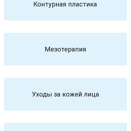
Коллагенотерапия
Плазмотерапия/кортексил
Лечение рубцов и шрамов
Ботулинотерапия