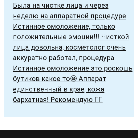
ДОМАШНИЙ УХОД
АКЦИИ
ЦЕНЫ
О КОМПАНИИ
КОНТАКТЫ
г. Барнаул, ул 1905 года
25, офис 51.
Политика
конфендециальности
Договор с пациентом
Согласие на обработку
персональных данных
2025 © Клиника PERFECTO
Сайт сделал —
Морозов