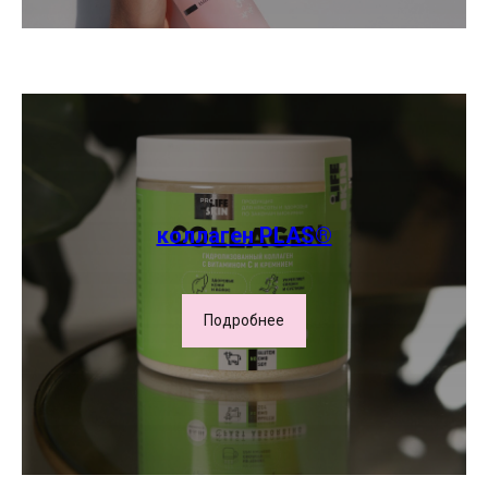
ИМЕЮТСЯ ПРОТИВОПОКАЗАНИЯ.
НЕОБХОДИМА КОНСУЛЬТАЦИЯ
СПЕЦИАЛИСТА
ПЕРФЕКТО
КЛИНИКА КОСМЕТОЛОГИИ
УСЛУГИ
ДОМАШНИЙ УХОД
коллаген PLAS®
АКЦИИ
ЦЕНЫ
Подробнее
О КОМПАНИИ
КОНТАКТЫ
г. Барнаул, ул 1905 года
25, офис 51.
Политика