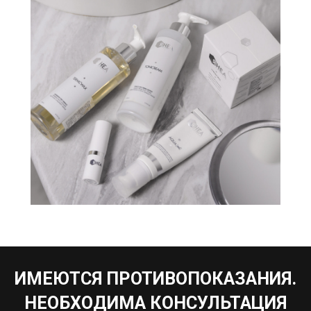
ЦЕНЫ
О КОМПАНИИ
КОНТАКТЫ
г. Барнаул, ул 1905 года
25, офис 51.
Политика
конфендециальности
Договор с пациентом
Согласие на обработку
персональных данных
2025 © Клиника PERFECTO
Сайт сделал —
Морозов