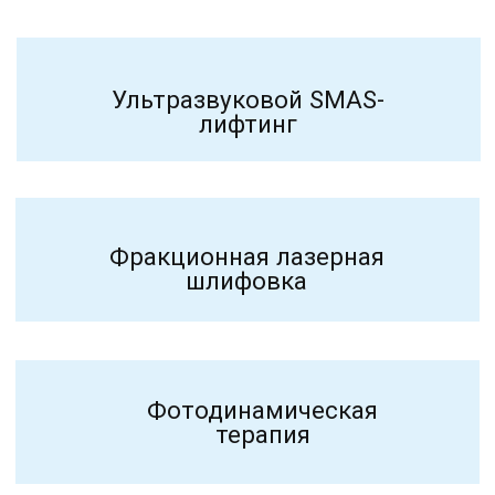
СПЕЦИАЛИСТА
ПЕРФЕКТО
КЛИНИКА КОСМЕТОЛОГИИ
УСЛУГИ
ДОМАШНИЙ УХОД
АКЦИИ
ЦЕНЫ
О КОМПАНИИ
КОНТАКТЫ
г. Барнаул, ул 1905 года
25, офис 51.
Политика
конфендециальности
Договор с пациентом
Согласие на обработку
персональных данных