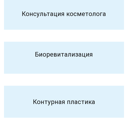
Коллагенотерапия
Плазмотерапия/
кортексил
Лечение рубцов и шрамов
Ботулинотерапия