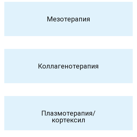
Микроигольчатый RF
Ультразвуковой SMAS-
лифтинг
Фракционная лазерная
шлифовка
Фотодинамическая
терапия