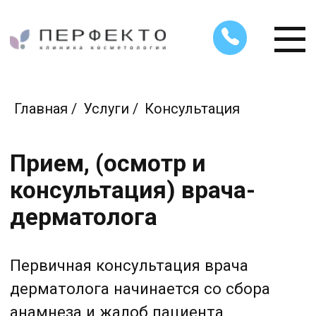
Главная
/
Услуги
/
Консультация
Прием, (осмотр и
консультация) врача-
дерматолога
Первичная консультация врача
дерматолога начинается со сбора
анамнеза и жалоб пациента.
Дерматолог обязательно уточнит,
проводилось ли ранее лечение
и какие лекарства использовались.
В случае хронических кожных
заболеваний (псориаз, витилиго,