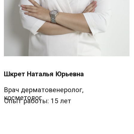
УСЛУГИ
ДОМАШНИЙ УХОД
АКЦИИ
ЦЕНЫ
О КОМПАНИИ
КОНТАКТЫ
г. Барнаул, ул 1905 года
25, офис 51.
Политика
конфендециальности
Договор с пациентом
Согласие на обработку
персональных данных
2025 © Клиника PERFECTO
Сайт сделал —
Морозов