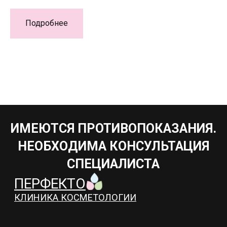
ПЕРФЕКТО
КЛИНИКА КОСМЕТОЛОГИИ
Подробнее
УСЛУГИ
ДОМАШНИЙ УХОД
АКЦИИ
ЦЕНЫ
О КОМПАНИИ
КОНТАКТЫ
г. Барнаул, ул 1905 года
25, офис 51.
Политика
конфендециальности
Договор с пациентом
Согласие на обработку
персональных данных
2025 © Клиника PERFECTO