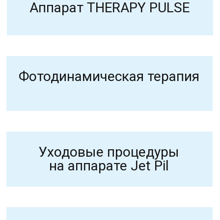
АКЦИИ
ЦЕНЫ
О КОМПАНИИ
КОНТАКТЫ
г. Барнаул, ул 1905 года
25, офис 51.
Политика
конфендециальности
Договор с пациентом
Согласие на обработку
персональных данных
2025 © Клиника PERFECTO
Сайт сделал —
Морозов