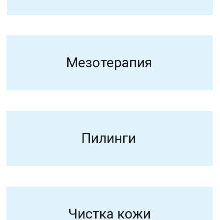
РФ лифтинг Magic Polar
Уход на аппарате mySKINETIC
Микротоковая терапия
Массаж