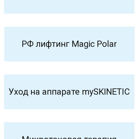
Аппарат Бьютилазер
RSL-sculpting
Аппарат THERAPY PULSE
Фотодинамическая терапия
Уходовые процедуры
на аппарате Jet Pil