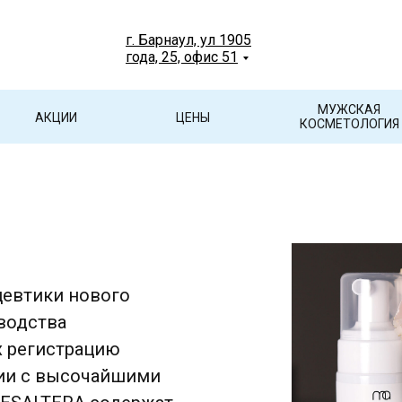
г. Барнаул, ул 1905
года, 25, офис 51
МУЖСКАЯ
АКЦИИ
ЦЕНЫ
КОСМЕТОЛОГИЯ
цевтики нового
зводства
 регистрацию
вии с высочайшими