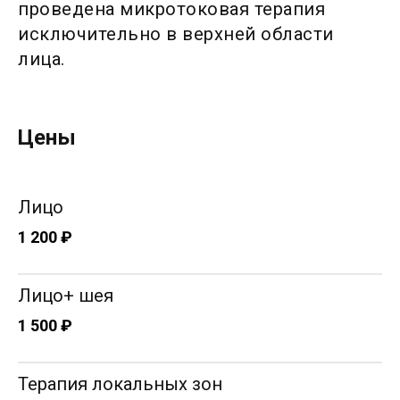
проведена микротоковая терапия
исключительно в верхней области
лица.
Шацукевич Софья Александровна
Врач дерматовенеролог, косметолог
Цены
Опыт работы: 15 лет
Лицо
1 200 ₽
Лицо+ шея
1 500 ₽
Терапия локальных зон