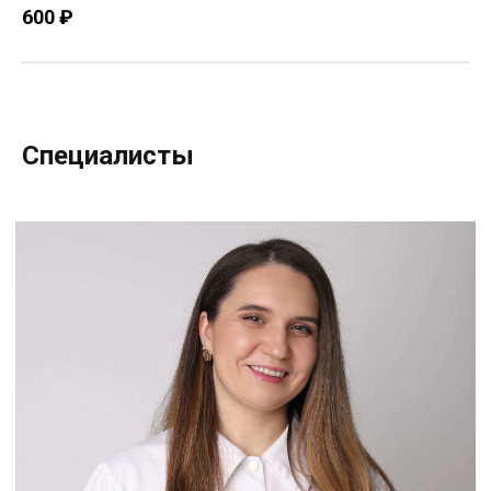
600 ₽
Специалисты
Шепилева Татьяна Николавевна
Врач дерматовенеролог, косметолог
Опыт работы: 10 лет