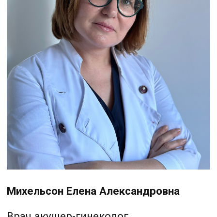
ЦЕНЫ
О КОМПАНИИ
КОНТАКТЫ
г. Барнаул, ул 1905 года
25, офис 51.
Политика
конфендециальности
Договор с пациентом
Согласие на обработку
персональных данных
2025 © Клиника PERFECTO
Сайт сделал —
Морозов