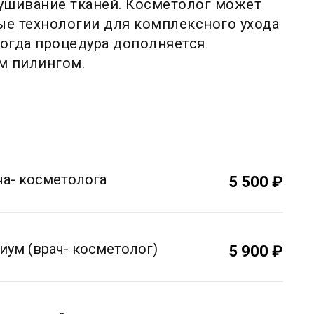
ушивание тканей. Косметолог может
е технологии для комплексного ухода
огда процедура дополняется
м пилингом.
ча- косметолога
5 500 ₽
ум (врач- косметолог)
5 900 ₽