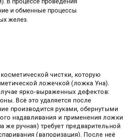
й). В процессе проведения
ние и обменные процессы
ых желез.
 косметической чистки, которую
сметической ложечкой (ложка Уна).
случае ярко-выраженных дефектов:
оны. Всё это удаляется после
ние производится руками, обернутыми
кого надавливания и применения ложки
на же ручная) требует предварительной
паривания (вапоризация). После неё