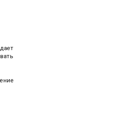
 дает
овать
ление