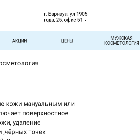
г. Барнаул, ул 1905
года, 25, офис 51
МУЖСКАЯ
АКЦИИ
ЦЕНЫ
КОСМЕТОЛОГИЯ
косметология
ние кожи мануальным или
лючает поверхностное
жи, удаление
 ;чёрных точек