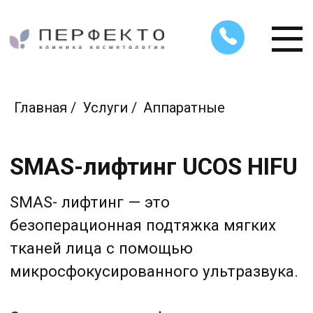
Главная
/
Услуги
/
Аппаратные
SMAS-лифтинг UCOS HIFU
SMAS- лифтинг — это
безоперационная подтяжка мягких
тканей лица с помощью
микросфокусированного ультразвука.
Суть технологии — фокусировка
ультразвука
на определенной глубине.
С возрастом снижается синтез
коллагена, кожа теряет эластичность,