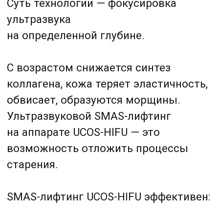
обвисает, образуются морщины.
Ультразвуковой SMAS-лифтинг
на аппарате UCOS-HIFU — это
возможность отложить процессы
старения.
SMAS-лифтинг UCOS-HIFU эффективен:
для подтяжки лица при
гравитационном птозе;
при потере эластичности кожи;
при появлении морщин;
при дряблости кожи на любых
участках тела.
Ультразвуковой SMAS-лифтинг — это
инструмент как для коррекции
опускания мягких тканей
(гравитационного птоза), так и для его