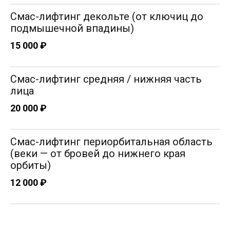
Смас-лифтинг декольте (от ключиц до
подмышечной впадины)
Шепилева Татьяна Николавевна
15 000 ₽
Врач дерматовенеролог, косметолог
Опыт работы: 10 лет
Смас-лифтинг средняя / нижняя часть
лица
20 000 ₽
Смас-лифтинг периорбитальная область
(веки — от бровей до нижнего края
орбиты)
12 000 ₽