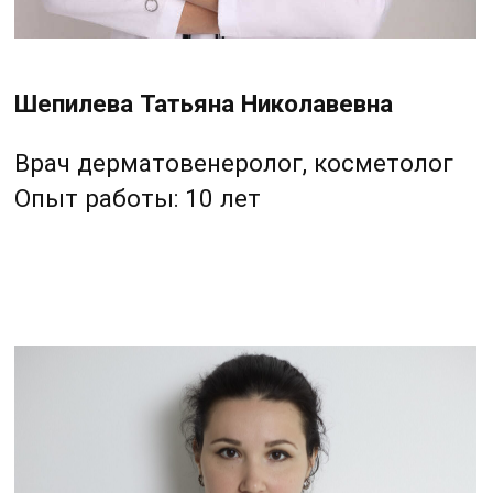
ИМЕЮТСЯ ПРОТИВОПОКАЗАНИЯ.
НЕОБХОДИМА КОНСУЛЬТАЦИЯ
СПЕЦИАЛИСТА
ПЕРФЕКТО
КЛИНИКА КОСМЕТОЛОГИИ
УСЛУГИ
ДОМАШНИЙ УХОД
АКЦИИ
ЦЕНЫ
О КОМПАНИИ
КОНТАКТЫ
г. Барнаул, ул 1905 года
25, офис 51.